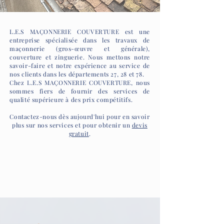
L.E.S MAÇONNERIE COUVERTURE est une
entreprise spécialisée dans les travaux de
maçonnerie (gros-œuvre et générale),
couverture et zinguerie. Nous mettons notre
savoir-faire et notre expérience au service de
nos clients dans les départements 27, 28 et 78.
Chez L.E.S MAÇONNERIE COUVERTURE, nous
sommes fiers de fournir des services de
qualité supérieure à des prix compétitifs.
Contactez-nous dès aujourd'hui pour en savoir
plus sur nos services et pour obtenir un
devis
gratuit
.