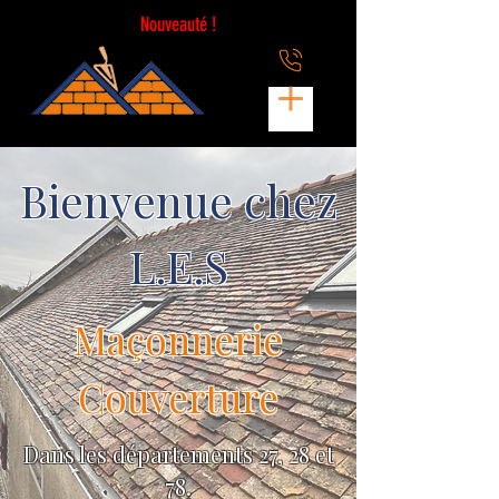
Nouveauté !
Bienvenue chez
L.E.S
Maçonnerie
Couverture
Dans les départements 27, 28 et
78.